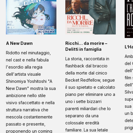
A New Dawn
Ricchi… da morire –
L’H
Delitti in famiglia
Ridotto nel minutaggio,
Amb
La storia, raccontata in
nel cast e nella fabula
del 
flashback dal braccio
l'esordio alla regia
dell
della morte dal cinico
dell'artista visuale
film
Becket Redfellow, segue
Shinomiya Yoshitoshi "A
dell
il suo spietato e calcolato
New Dawn" mostra la sua
Silv
piano per eliminare uno a
ambizione nello stile
supe
uno i sette bizzarri
visivo sfaccettato e nella
sua 
parenti miliardari che lo
struttura narrativa che
un b
separano da una
mescola costantemente
dete
colossale eredità
passato e presente,
prig
familiare. La sua letale
proponendo un coming