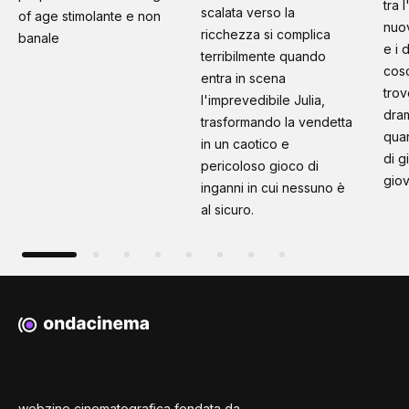
tra 
scalata verso la
of age stimolante e non
nuo
ricchezza si complica
banale
e i 
terribilmente quando
cosc
entra in scena
trov
l'imprevedibile Julia,
dram
trasformando la vendetta
quan
in un caotico e
di g
pericoloso gioco di
giov
inganni in cui nessuno è
al sicuro.
webzine cinematografica fondata da