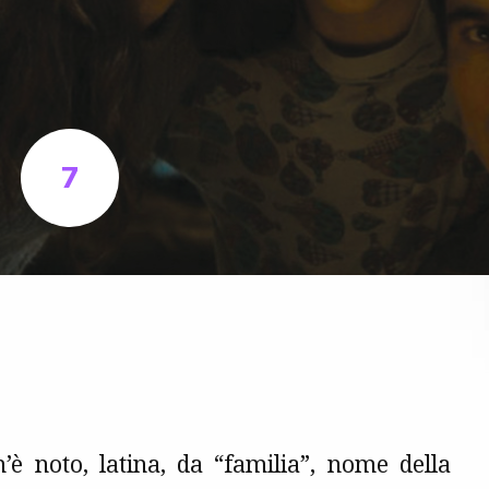
7
m’è noto, latina, da “familia”, nome della