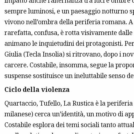
impatto anche l’alternanza tra luci e ombre 
sempre luminosi, e un paesaggio notturno sp
vivono nell’ombra della periferia romana. A 
rarefatta, confusa, è rotta visivamente dalle 
animano le inquietudini dei protagonisti. Per
Giulia (Tecla Insolia) si ritrovano, dopo i no
carcere. Costabile, insomma, segue la proporz
suspense sostituisce un ineluttabile senso de
Ciclo della violenza
Quartaccio, Tufello, La Rustica è la periferia 
milanese) cerca un’identità, un motivo di app
Costabile esplora dei temi sociali tanto attu