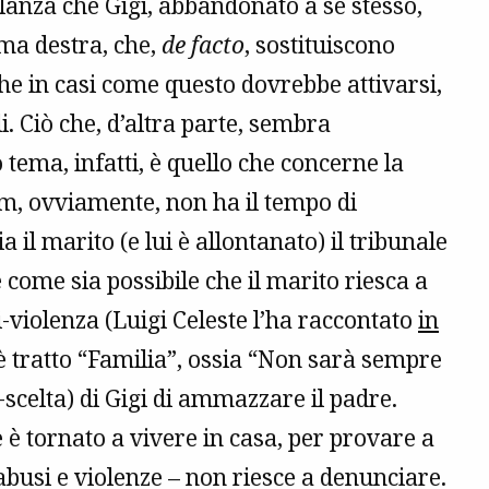
ellanza che Gigi, abbandonato a sé stesso,
ema destra, che,
de facto
, sostituiscono
che in casi come questo dovrebbe attivarsi,
i. Ciò che, d’altra parte, sembra
ema, infatti, è quello che concerne la
lm, ovviamente, non ha il tempo di
 il marito (e lui è allontanato) il tribunale
e come sia possibile che il marito riesca a
-violenza (Luigi Celeste l’ha raccontato
in
è tratto “Familia”, ossia “Non sarà sempre
n-scelta) di Gigi di ammazzare il padre.
 è tornato a vivere in casa, per provare a
abusi e violenze – non riesce a denunciare.