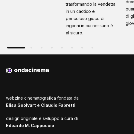
dram
trasformando la vendetta
quan
in un caotico e
di g
pericoloso gioco di
giov
inganni in cui nessuno è
al sicuro.
webzine cinematografica fondata da
Elisa Goolvart
e
Claudio Fabretti
design originale e sviluppo a cura di
Edoardo M. Cappuccio