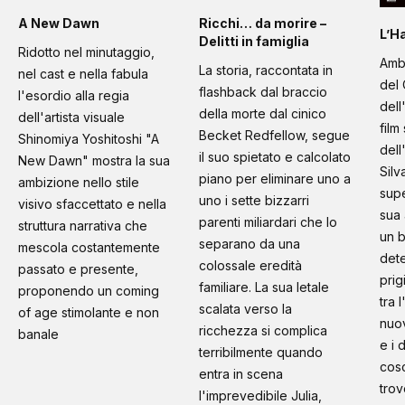
A New Dawn
Ricchi… da morire –
L’H
Delitti in famiglia
Ridotto nel minutaggio,
Amb
La storia, raccontata in
nel cast e nella fabula
del 
flashback dal braccio
l'esordio alla regia
dell
della morte dal cinico
dell'artista visuale
film
Becket Redfellow, segue
Shinomiya Yoshitoshi "A
dell
il suo spietato e calcolato
New Dawn" mostra la sua
Silv
piano per eliminare uno a
ambizione nello stile
supe
uno i sette bizzarri
visivo sfaccettato e nella
sua 
parenti miliardari che lo
struttura narrativa che
un b
separano da una
mescola costantemente
dete
colossale eredità
passato e presente,
prig
familiare. La sua letale
proponendo un coming
tra 
scalata verso la
of age stimolante e non
nuo
ricchezza si complica
banale
e i 
terribilmente quando
cosc
entra in scena
trov
l'imprevedibile Julia,