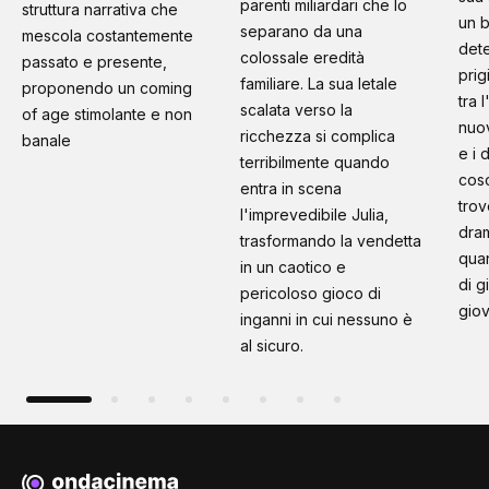
parenti miliardari che lo
struttura narrativa che
un b
separano da una
mescola costantemente
dete
colossale eredità
passato e presente,
prig
familiare. La sua letale
proponendo un coming
tra 
scalata verso la
of age stimolante e non
nuo
ricchezza si complica
banale
e i 
terribilmente quando
cosc
entra in scena
trov
l'imprevedibile Julia,
dram
trasformando la vendetta
quan
in un caotico e
di g
pericoloso gioco di
giov
inganni in cui nessuno è
al sicuro.