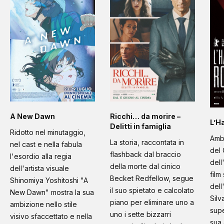
A New Dawn
Ricchi… da morire –
L’H
Delitti in famiglia
Ridotto nel minutaggio,
Amb
La storia, raccontata in
nel cast e nella fabula
del 
flashback dal braccio
l'esordio alla regia
dell
della morte dal cinico
dell'artista visuale
film
Becket Redfellow, segue
Shinomiya Yoshitoshi "A
dell
il suo spietato e calcolato
New Dawn" mostra la sua
Silv
piano per eliminare uno a
ambizione nello stile
supe
uno i sette bizzarri
visivo sfaccettato e nella
sua 