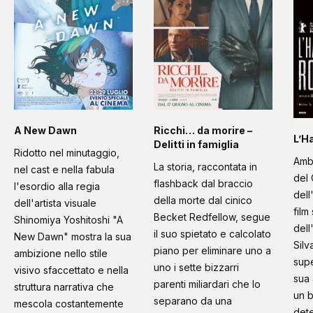
A New Dawn
Ricchi… da morire –
L’H
Delitti in famiglia
Ridotto nel minutaggio,
Amb
La storia, raccontata in
nel cast e nella fabula
del 
flashback dal braccio
l'esordio alla regia
dell
della morte dal cinico
dell'artista visuale
film
Becket Redfellow, segue
Shinomiya Yoshitoshi "A
dell
il suo spietato e calcolato
New Dawn" mostra la sua
Silv
piano per eliminare uno a
ambizione nello stile
supe
uno i sette bizzarri
visivo sfaccettato e nella
sua 
parenti miliardari che lo
struttura narrativa che
un b
separano da una
mescola costantemente
dete