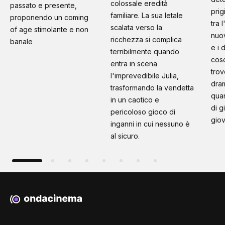
colossale eredità
passato e presente,
prig
familiare. La sua letale
proponendo un coming
tra 
scalata verso la
of age stimolante e non
nuo
ricchezza si complica
banale
e i 
terribilmente quando
cosc
entra in scena
trov
l'imprevedibile Julia,
dram
trasformando la vendetta
quan
in un caotico e
di g
pericoloso gioco di
giov
inganni in cui nessuno è
al sicuro.