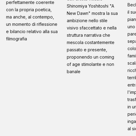
perfettamente coerente
Bec
Shinomiya Yoshitoshi "A
con la propria poetica,
il s
New Dawn" mostra la sua
ma anche, al contempo,
pian
ambizione nello stile
un momento di riflessione
uno 
visivo sfaccettato e nella
e bilancio relativo alla sua
pare
struttura narrativa che
filmografia
sep
mescola costantemente
colo
passato e presente,
fami
proponendo un coming
scal
of age stimolante e non
ricc
banale
terr
entr
l'im
tras
in u
peri
inga
al s