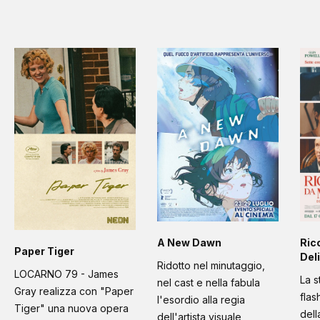
A New Dawn
Ric
Paper Tiger
Deli
Ridotto nel minutaggio,
LOCARNO 79 - James
La s
nel cast e nella fabula
Gray realizza con "Paper
flas
l'esordio alla regia
Tiger" una nuova opera
dell
dell'artista visuale