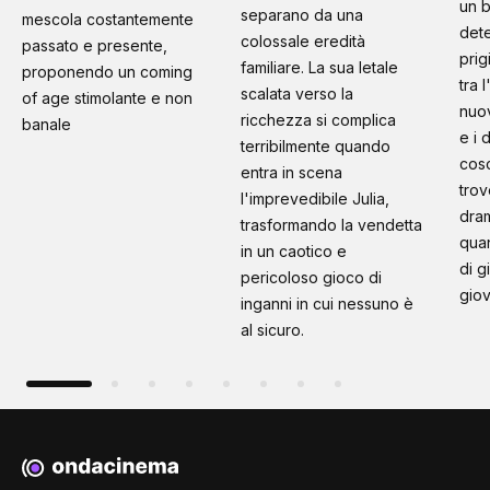
un b
separano da una
mescola costantemente
dete
colossale eredità
passato e presente,
prig
familiare. La sua letale
proponendo un coming
tra 
scalata verso la
of age stimolante e non
nuo
ricchezza si complica
banale
e i 
terribilmente quando
cosc
entra in scena
trov
l'imprevedibile Julia,
dram
trasformando la vendetta
quan
in un caotico e
di g
pericoloso gioco di
giov
inganni in cui nessuno è
al sicuro.