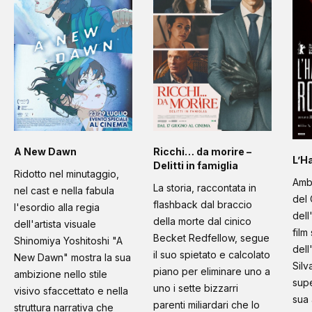
A New Dawn
Ricchi… da morire –
L’H
Delitti in famiglia
Ridotto nel minutaggio,
Amb
La storia, raccontata in
nel cast e nella fabula
del 
flashback dal braccio
l'esordio alla regia
dell
della morte dal cinico
dell'artista visuale
film
Becket Redfellow, segue
Shinomiya Yoshitoshi "A
dell
il suo spietato e calcolato
New Dawn" mostra la sua
Silv
piano per eliminare uno a
ambizione nello stile
supe
uno i sette bizzarri
visivo sfaccettato e nella
sua 
parenti miliardari che lo
struttura narrativa che