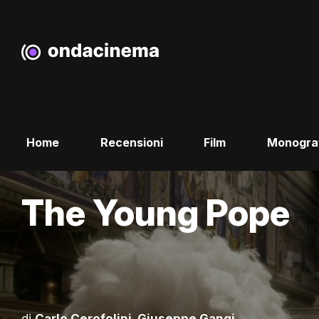
Home
Recensioni
Film
Monogra
The Young Pope
di
Carlo Cerofolini
,
Giuseppe Gangi