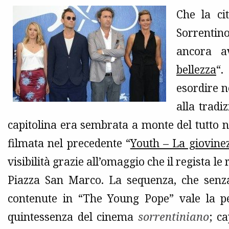
Che la ci
Sorrentin
ancora a
bellezza
“.
esordire n
alla tradiz
capitolina era sembrata a monte del tutto na
filmata nel precedente “
Youth – La giovine
visibilità grazie all’omaggio che il regista l
Piazza San Marco. La sequenza, che senza
contenute in “The Young Pope” vale la pe
quintessenza del cinema
sorrentiniano
; ca