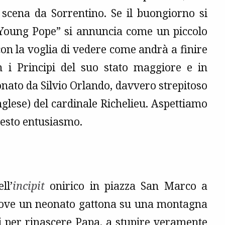
scena da Sorrentino. Se il buongiorno si
 Young Pope” si annuncia come un piccolo
con la voglia di vedere come andrà a finire
n i Principi del suo stato maggiore e in
onato da Silvio Orlando, davvero strepitoso
nglese) del cardinale Richelieu. Aspettiamo
uesto entusiasmo.
ll’
incipit
onirico in piazza San Marco a
dove un neonato gattona su una montagna
i per rinascere Papa, a stupire veramente