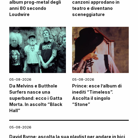
album prog-metal degli
canzoni approdano in
anni 80 secondo
teatro e diventano
Loudwire
sceneggiature
05-08-2026
05-08-2026
Da Melvins e Butthole
Prince: esce l’album di
Surfers nasce una
inediti “Timeless”.
superband: ecco i Gatta
Ascolta il singolo
Morta. In ascolto “Black
“Stone”
Hall”
05-08-2026
David Byrne: ascolta la sua playlist per andare in bici