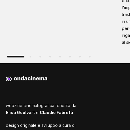
entr
l'im
tras
in u
peri
inga
al s
webzine cinematografica fondata da
Elisa Goolvart
e
Claudio Fabretti
design originale e sviluppo a cura di