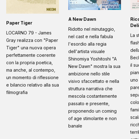
A New Dawn
Ric
Paper Tiger
Deli
Ridotto nel minutaggio,
LOCARNO 79 - James
La s
nel cast e nella fabula
Gray realizza con "Paper
flas
l'esordio alla regia
Tiger" una nuova opera
dell
dell'artista visuale
perfettamente coerente
Bec
Shinomiya Yoshitoshi "A
con la propria poetica,
il s
New Dawn" mostra la sua
ma anche, al contempo,
pian
ambizione nello stile
un momento di riflessione
uno 
visivo sfaccettato e nella
e bilancio relativo alla sua
pare
struttura narrativa che
filmografia
sep
mescola costantemente
colo
passato e presente,
fami
proponendo un coming
scal
of age stimolante e non
ricc
banale
terr