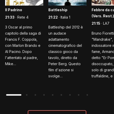
Il Padrino
Battleship
Febbre da c
(Vers. Rest.)
21:33
· Rete 4
21:22
· Italia 1
21:15
· LA7
3 Oscar al primo
Battleship del 2012 è
capitolo della saga di
un audace
Bruno Fiorett
Francis F. Coppola,
adattamento
"Mandrake",
con Marlon Brando e
cinematografico del
indossatore 
Al Pacino. Dopo
classico gioco da
fame, Armand
l'attentato al padre,
tavolo, diretto da
detto "Er Po
Mike…
Peter Berg. Questo
disoccupato,
film d'azione si
solo di grand
svolge…
truffaldine, e