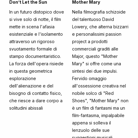
Don’t Let the Sun
Mother Mary
In un futuro distopico dove
Nella filmografia schizoide
si vive solo di notte, il film
del talentuoso David
mette in scena l'afasia
Lowery, che alterna bizzarri
esistenziale e l'isolamento
e personalissimi passion
attraverso un rigoroso
project a prodotti
svuotamento formale di
commerciali graditi alle
stampo documentaristico.
Major, questo "Mother
La forza dell'opera risiede
Mary" si offre come una
in questa geometrica
sintesi dei due impulsi.
esplorazione
Fervido omaggio
dell'alienazione e del
all'ossessione creativa nel
bisogno di contatto fisico,
nobile solco di "Red
che riesce a dare corpo a
Shoes", "Mother Mary" non
solitudini abissali
è un film di fantasmi ma un
film-fantasma, impalpabile
appena si solleva il
lenzuolo delle sue
suggestioni musicali,