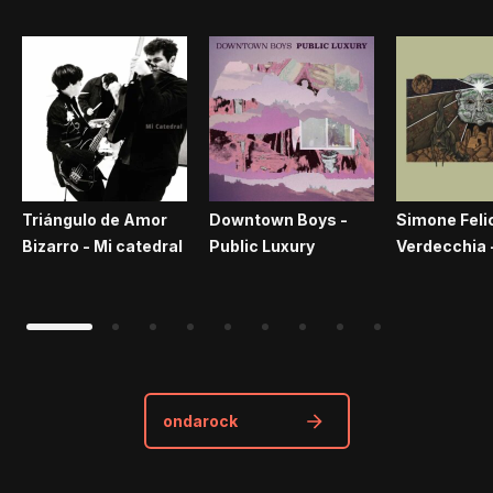
Triángulo de Amor
Downtown Boys -
Simone Feli
Bizarro - Mi catedral
Public Luxury
Verdecchia
ondarock