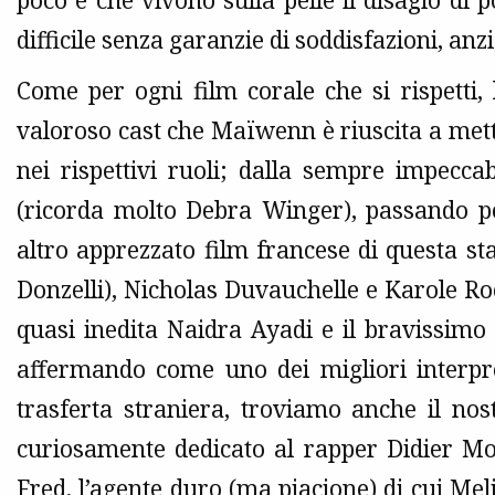
poco e che vivono sulla pelle il disagio di
difficile senza garanzie di soddisfazioni, anzi
Come per ogni film corale che si rispetti, 
valoroso cast che Maïwenn è riuscita a mette
nei rispettivi ruoli; dalla sempre impecca
(ricorda molto Debra Winger), passando p
altro apprezzato film francese di questa sta
Donzelli), Nicholas Duvauchelle e Karole Roc
quasi inedita Naidra Ayadi e il bravissimo 
affermando come uno dei migliori interpre
trasferta straniera, troviamo anche il no
curiosamente dedicato al rapper Didier Morv
Fred, l’agente duro (ma piacione) di cui Mel