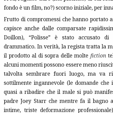
fondo è un film, no?) scorno iniziale, per in
Frutto di compromessi che hanno portato a 
capisce anche dalle comparsate rapidis
Doillon), “Polisse” è stato accusato d
drammatico. In verità, la regista tratta la m
il prodotto al di sopra delle molte
fiction
te
alcuni momenti possono essere meno riusciti d
talvolta sembrare fuori luogo, ma va ri
sottilmente ingannevole (le domande che il 
quasi a ribadire che il male si può mani
padre Joey Starr che mentre fa il bagno alla
intime, triste deformazione professional