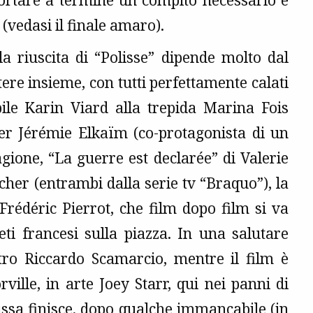
 portare a termine un compito necessario e
 (vedasi il finale amaro).
la riuscita di “Polisse” dipende molto dal
re insieme, con tutti perfettamente calati
bile Karin Viard alla trepida Marina Fois
er Jérémie Elkaïm (co-protagonista di un
gione, “La guerre est declarée” di Valerie
her (entrambi dalla serie tv “Braquo”), la
Frédéric Pierrot, che film dopo film si va
ti francesi sulla piazza. In una salutare
stro Riccardo Scamarcio, mentre il film è
ille, in arte Joey Starr, qui nei panni di
issa finisce, dopo qualche immancabile (in