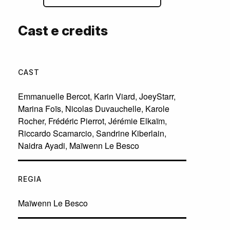
Cast e credits
CAST
Emmanuelle Bercot
,
Karin Viard
,
JoeyStarr
,
Marina Foïs
,
Nicolas Duvauchelle
,
Karole
Rocher
,
Frédéric Pierrot
,
Jérémie Elkaïm
,
Riccardo Scamarcio
,
Sandrine Kiberlain
,
Naidra Ayadi
,
Maïwenn Le Besco
REGIA
Maïwenn Le Besco