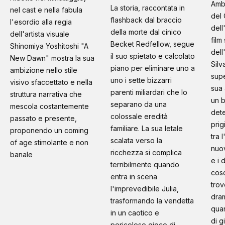
Amb
La storia, raccontata in
nel cast e nella fabula
del 
flashback dal braccio
l'esordio alla regia
dell
della morte dal cinico
dell'artista visuale
film
Becket Redfellow, segue
Shinomiya Yoshitoshi "A
dell
il suo spietato e calcolato
New Dawn" mostra la sua
Silv
piano per eliminare uno a
ambizione nello stile
supe
uno i sette bizzarri
visivo sfaccettato e nella
sua 
parenti miliardari che lo
struttura narrativa che
un b
separano da una
mescola costantemente
dete
colossale eredità
passato e presente,
prig
familiare. La sua letale
proponendo un coming
tra 
scalata verso la
of age stimolante e non
nuo
ricchezza si complica
banale
e i 
terribilmente quando
cosc
entra in scena
trov
l'imprevedibile Julia,
dram
trasformando la vendetta
quan
in un caotico e
di g
pericoloso gioco di