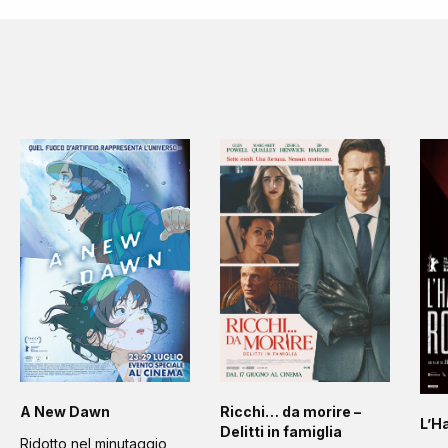
A New Dawn
Ricchi… da morire –
L’H
Delitti in famiglia
Ridotto nel minutaggio,