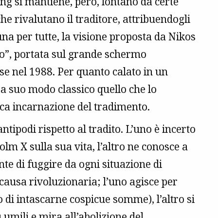
g si mantiene, però, lontano da certe
he rivalutano il traditore, attribuendogli
una per tutte, la visione proposta da Nikos
to”, portata sul grande schermo
se nel 1988. Per quanto calato in un
a suo modo classico quello che lo
gica incarnazione del tradimento.
 antipodi rispetto al tradito. L’uno è incerto
olm X sulla sua vita, l’altro ne conosce a
te di fuggire da ogni situazione di
a causa rivoluzionaria; l’uno agisce per
o di intascarne cospicue somme), l’altro si
ù umili e mira all’abolizione del