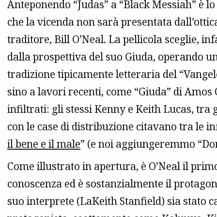
Anteponendo “Judas” a “Black Messiah” è lo st
che la vicenda non sarà presentata dall’otti
traditore, Bill O’Neal. La pellicola sceglie, in
dalla prospettiva del suo Giuda, operando un
tradizione tipicamente letteraria del “Vangel
sino a lavori recenti, come “Giuda” di Amos O
infiltrati: gli stessi Kenny e Keith Lucas, tra 
con le case di distribuzione citavano tra le i
il bene e il male
” (e noi aggiungeremmo “Don
Come illustrato in apertura, è O’Neal il pri
conoscenza ed è sostanzialmente il protagonis
suo interprete (LaKeith Stanfield) sia stato 