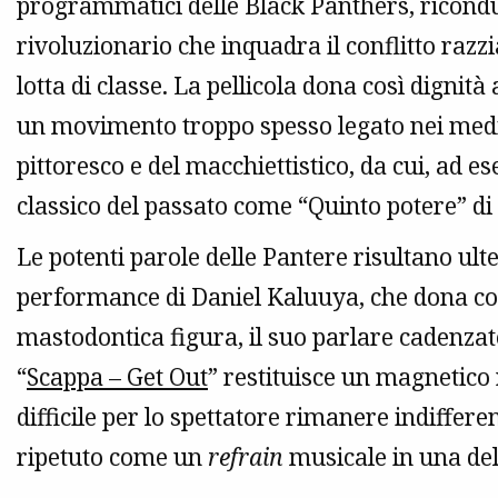
programmatici delle Black Panthers, riconduc
rivoluzionario che inquadra il conflitto razz
lotta di classe. La pellicola dona così digni
un movimento troppo spesso legato nei media
pittoresco e del macchiettistico, da cui, ad 
classico del passato come “Quinto potere” d
Le potenti parole delle Pantere risultano ul
performance di Daniel Kaluuya, che dona co
mastodontica figura, il suo parlare cadenzato,
“
Scappa – Get Out
” restituisce un magnetico r
difficile per lo spettatore rimanere indiffere
ripetuto come un
refrain
musicale in una del