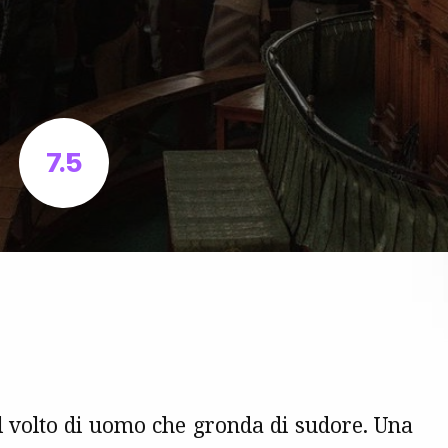
7.5
il volto di uomo che gronda di sudore. Una