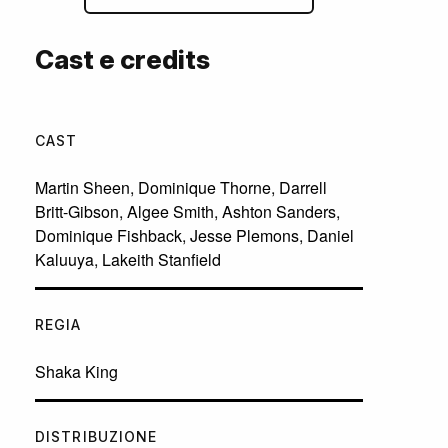
Cast e credits
CAST
Martin Sheen
,
Dominique Thorne
,
Darrell
Britt-Gibson
,
Algee Smith
,
Ashton Sanders
,
Dominique Fishback
,
Jesse Plemons
,
Daniel
Kaluuya
,
Lakeith Stanfield
REGIA
Shaka King
DISTRIBUZIONE