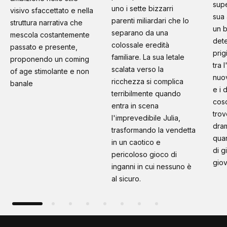
supe
uno i sette bizzarri
visivo sfaccettato e nella
sua 
parenti miliardari che lo
struttura narrativa che
un b
separano da una
mescola costantemente
dete
colossale eredità
passato e presente,
prig
familiare. La sua letale
proponendo un coming
tra 
scalata verso la
of age stimolante e non
nuo
ricchezza si complica
banale
e i 
terribilmente quando
cosc
entra in scena
trov
l'imprevedibile Julia,
dram
trasformando la vendetta
quan
in un caotico e
di g
pericoloso gioco di
giov
inganni in cui nessuno è
al sicuro.