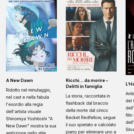
A New Dawn
Ricchi… da morire –
L’H
Delitti in famiglia
Ridotto nel minutaggio,
Amb
La storia, raccontata in
nel cast e nella fabula
del 
flashback dal braccio
l'esordio alla regia
dell
della morte dal cinico
dell'artista visuale
film
Becket Redfellow, segue
Shinomiya Yoshitoshi "A
dell
il suo spietato e calcolato
New Dawn" mostra la sua
Silv
piano per eliminare uno a
ambizione nello stile