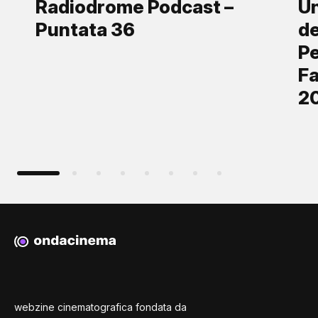
Radiodrome Podcast –
Un
Puntata 36
de
Pe
Fa
2
webzine cinematografica fondata da