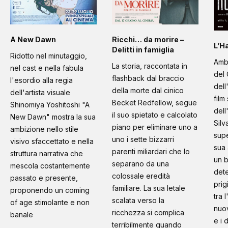
A New Dawn
Ricchi… da morire –
L’H
Delitti in famiglia
Ridotto nel minutaggio,
Amb
La storia, raccontata in
nel cast e nella fabula
del 
flashback dal braccio
l'esordio alla regia
dell
della morte dal cinico
dell'artista visuale
film
Becket Redfellow, segue
Shinomiya Yoshitoshi "A
dell
il suo spietato e calcolato
New Dawn" mostra la sua
Silv
piano per eliminare uno a
ambizione nello stile
supe
uno i sette bizzarri
visivo sfaccettato e nella
sua 
parenti miliardari che lo
struttura narrativa che
un b
separano da una
mescola costantemente
dete
colossale eredità
passato e presente,
prig
familiare. La sua letale
proponendo un coming
tra 
scalata verso la
of age stimolante e non
nuo
ricchezza si complica
banale
e i 
terribilmente quando