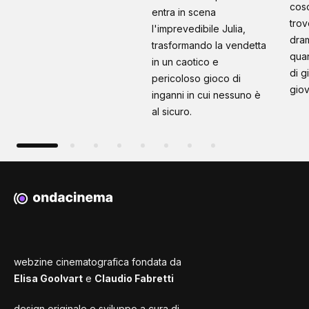
cosc
entra in scena
trov
l'imprevedibile Julia,
dram
trasformando la vendetta
quan
in un caotico e
di g
pericoloso gioco di
giov
inganni in cui nessuno è
al sicuro.
webzine cinematografica fondata da
Elisa Goolvart
e
Claudio Fabretti
design originale e sviluppo a cura di