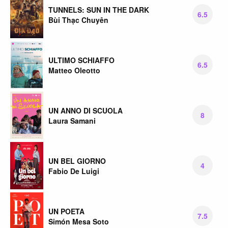
TUNNELS: SUN IN THE DARK
6.5
Bùi Thạc Chuyên
ULTIMO SCHIAFFO
6.5
Matteo Oleotto
UN ANNO DI SCUOLA
8
Laura Samani
UN BEL GIORNO
4
Fabio De Luigi
UN POETA
7.5
Simón Mesa Soto