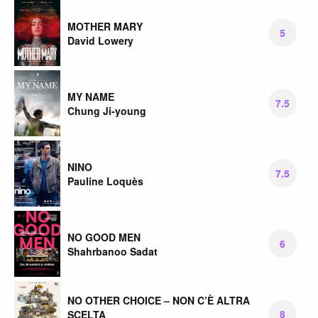
MOTHER MARY
5
David Lowery
MY NAME
7.5
Chung Ji-young
NINO
7.5
Pauline Loquès
NO GOOD MEN
6
Shahrbanoo Sadat
NO OTHER CHOICE – NON C’È ALTRA
8
SCELTA