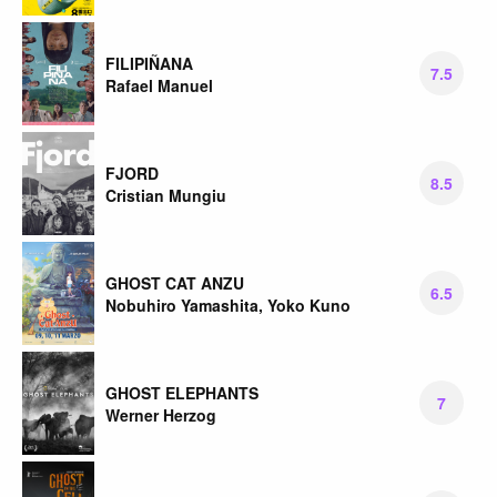
FILIPIÑANA
7.5
Rafael Manuel
FJORD
8.5
Cristian Mungiu
GHOST CAT ANZU
6.5
Nobuhiro Yamashita, Yoko Kuno
GHOST ELEPHANTS
7
Werner Herzog