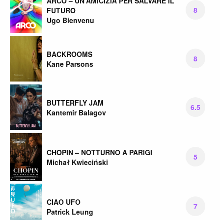
ARCO – UN’AMICIZIA PER SALVARE IL
8
FUTURO
Ugo Bienvenu
BACKROOMS
8
Kane Parsons
BUTTERFLY JAM
6.5
Kantemir Balagov
CHOPIN – NOTTURNO A PARIGI
5
Michał Kwieciński
CIAO UFO
7
Patrick Leung