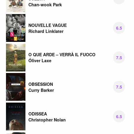
Chan-wook Park
NOUVELLE VAGUE
6.5
Richard Linklater
O QUE ARDE – VERRÀ IL FUOCO
7.5
Óliver Laxe
OBSESSION
7.5
Curry Barker
ODISSEA
6.5
Christopher Nolan