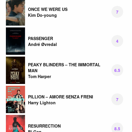
ONCE WE WERE US
7
Kim Do-young
PASSENGER
4
André Øvredal
PEAKY BLINDERS – THE IMMORTAL
6.5
MAN
Tom Harper
PILLION – AMORE SENZA FRENI
7
Harry Lighton
RESURRECTION
8.5
Bi Gan