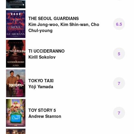
THE SEOUL GUARDIANS
6.5
Kim Jong-woo, Kim Shin-wan, Cho
Chul-young
TI UCCIDERANNO
5
Kirill Sokolov
TOKYO TAXI
7
Yōji Yamada
TOY STORY 5
7
Andrew Stanton