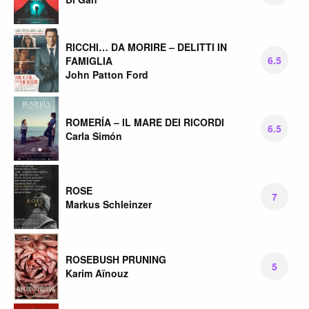
RICCHI… DA MORIRE – DELITTI IN
6.5
FAMIGLIA
John Patton Ford
ROMERÍA – IL MARE DEI RICORDI
6.5
Carla Simón
ROSE
7
Markus Schleinzer
ROSEBUSH PRUNING
5
Karim Aïnouz