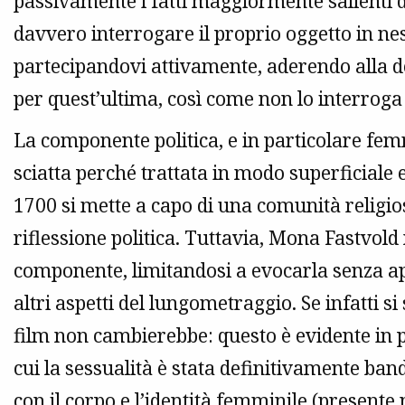
passivamente i fatti maggiormente salienti d
davvero interrogare il proprio oggetto in n
partecipandovi attivamente, aderendo alla d
per quest’ultima, così come non lo interroga
La componente politica, e in particolare fe
sciatta perché trattata in modo superficiale 
1700 si mette a capo di una comunità religio
riflessione politica. Tuttavia, Mona Fastv
componente, limitandosi a evocarla senza app
altri aspetti del lungometraggio. Se infatti s
film non cambierebbe: questo è evidente in p
cui la sessualità è stata definitivamente ban
con il corpo e l’identità femminile (presente 