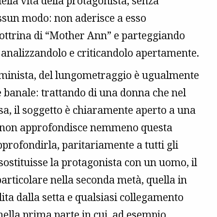
ella vita della protagonista, senza
essun modo: non aderisce a esso
ottrina di “Mother Ann” e parteggiando
 analizzandolo e criticandolo apertamente.
mminista, del lungometraggio è ugualmente
e banale: trattando di una donna che nel
sa, il soggetto è chiaramente aperto a una
old non approfondisce nemmeno questa
rofondirla, paritariamente a tutti gli
i sostituisse la protagonista con un uomo, il
articolare nella seconda metà, quella in
dita dalla setta e qualsiasi collegamento
nella prima parte in cui, ad esempio,