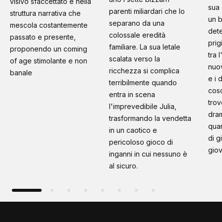
visivo sfaccettato e nella
sua 
parenti miliardari che lo
struttura narrativa che
un b
separano da una
mescola costantemente
dete
colossale eredità
passato e presente,
prig
familiare. La sua letale
proponendo un coming
tra 
scalata verso la
of age stimolante e non
nuo
ricchezza si complica
banale
e i 
terribilmente quando
cosc
entra in scena
trov
l'imprevedibile Julia,
dram
trasformando la vendetta
quan
in un caotico e
di g
pericoloso gioco di
giov
inganni in cui nessuno è
al sicuro.