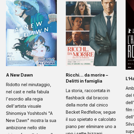
A New Dawn
Ricchi… da morire –
L’H
Delitti in famiglia
Ridotto nel minutaggio,
Amb
La storia, raccontata in
nel cast e nella fabula
del 
flashback dal braccio
l'esordio alla regia
dell
della morte dal cinico
dell'artista visuale
film
Becket Redfellow, segue
Shinomiya Yoshitoshi "A
dell
il suo spietato e calcolato
New Dawn" mostra la sua
Silv
piano per eliminare uno a
ambizione nello stile
supe
uno i sette bizzarri