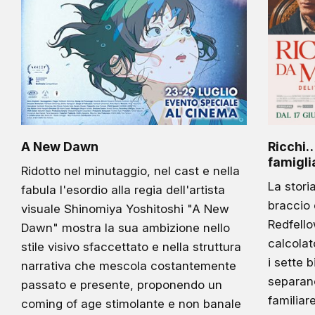
A New Dawn
Ricchi… 
famigli
Ridotto nel minutaggio, nel cast e nella
La stori
fabula l'esordio alla regia dell'artista
braccio 
visuale Shinomiya Yoshitoshi "A New
Redfello
Dawn" mostra la sua ambizione nello
calcolat
stile visivo sfaccettato e nella struttura
i sette b
narrativa che mescola costantemente
separan
passato e presente, proponendo un
familiar
coming of age stimolante e non banale