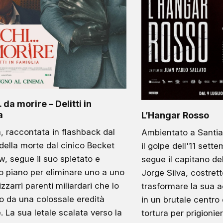
da morire – Delitti in
a
L’Hangar Rosso
a, raccontata in flashback dal
Ambientato a Santia
della morte dal cinico Becket
il golpe dell'11 sette
w, segue il suo spietato e
segue il capitano de
o piano per eliminare uno a uno
Jorge Silva, costrett
izzarri parenti miliardari che lo
trasformare la sua 
o da una colossale eredità
in un brutale centro
e. La sua letale scalata verso la
tortura per prigionieri