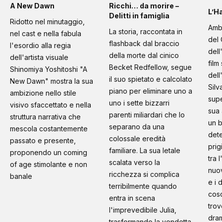
A New Dawn
Ricchi… da morire –
L’H
Delitti in famiglia
Ridotto nel minutaggio,
Amb
La storia, raccontata in
nel cast e nella fabula
del 
flashback dal braccio
l'esordio alla regia
dell
della morte dal cinico
dell'artista visuale
film
Becket Redfellow, segue
Shinomiya Yoshitoshi "A
dell
il suo spietato e calcolato
New Dawn" mostra la sua
Silv
piano per eliminare uno a
ambizione nello stile
supe
uno i sette bizzarri
visivo sfaccettato e nella
sua 
parenti miliardari che lo
struttura narrativa che
un b
separano da una
mescola costantemente
dete
colossale eredità
passato e presente,
prig
familiare. La sua letale
proponendo un coming
tra 
scalata verso la
of age stimolante e non
nuo
ricchezza si complica
banale
e i 
terribilmente quando
cosc
entra in scena
trov
l'imprevedibile Julia,
dram
trasformando la vendetta