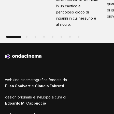
quan
in un caotico e
di g
pericoloso gioco di
giov
inganni in cui nessuno è
al sicuro.
webzine cinematografica fondata da
Elisa Goolvart
e
Claudio Fabretti
design originale e sviluppo a cura di
Edoardo M. Cappuccio