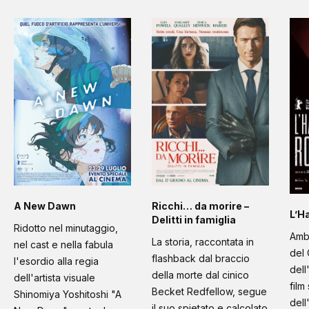
A New Dawn
Ricchi… da morire –
L’H
Delitti in famiglia
Ridotto nel minutaggio,
Amb
La storia, raccontata in
nel cast e nella fabula
del 
flashback dal braccio
l'esordio alla regia
dell
della morte dal cinico
dell'artista visuale
film
Becket Redfellow, segue
Shinomiya Yoshitoshi "A
dell
il suo spietato e calcolato