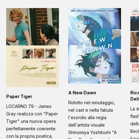
A New Dawn
Ric
Paper Tiger
Deli
Ridotto nel minutaggio,
LOCARNO 79 - James
La s
nel cast e nella fabula
Gray realizza con "Paper
flas
l'esordio alla regia
Tiger" una nuova opera
dell
dell'artista visuale
perfettamente coerente
Bec
Shinomiya Yoshitoshi "A
con la propria poetica,
il s