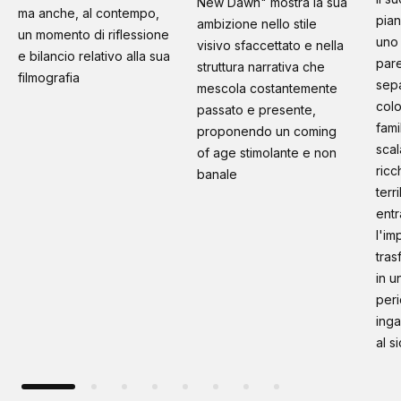
New Dawn" mostra la sua
ma anche, al contempo,
pian
ambizione nello stile
un momento di riflessione
uno 
visivo sfaccettato e nella
e bilancio relativo alla sua
pare
struttura narrativa che
filmografia
sep
mescola costantemente
colo
passato e presente,
fami
proponendo un coming
scal
of age stimolante e non
ricc
banale
terr
entr
l'im
tras
in u
peri
inga
al s