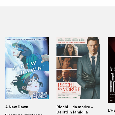
A New Dawn
Ricchi… da morire –
L’H
Delitti in famiglia