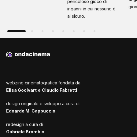
pericoloso gioco di
giov
inganni in cui nessuno è
al sicuro.
webzine cinematografica fondata da
Elisa Goolvart
e
Claudio Fabretti
design originale e sviluppo a cura di
Edoardo M. Cappuccio
redesign a cura di
Gabriele Brombin