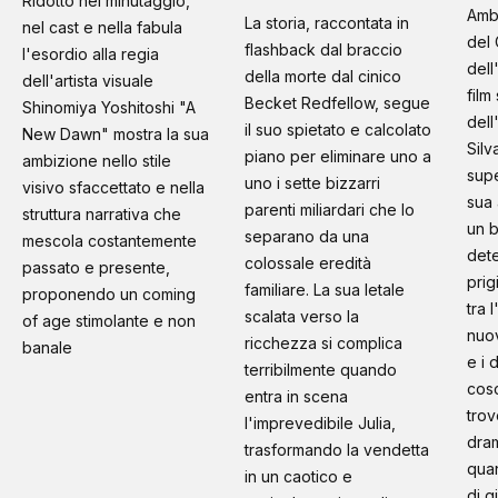
Ridotto nel minutaggio,
Amb
La storia, raccontata in
nel cast e nella fabula
del 
flashback dal braccio
l'esordio alla regia
dell
della morte dal cinico
dell'artista visuale
film
Becket Redfellow, segue
Shinomiya Yoshitoshi "A
dell
il suo spietato e calcolato
New Dawn" mostra la sua
Silv
piano per eliminare uno a
ambizione nello stile
supe
uno i sette bizzarri
visivo sfaccettato e nella
sua 
parenti miliardari che lo
struttura narrativa che
un b
separano da una
mescola costantemente
dete
colossale eredità
passato e presente,
prig
familiare. La sua letale
proponendo un coming
tra 
scalata verso la
of age stimolante e non
nuo
ricchezza si complica
banale
e i 
terribilmente quando
cosc
entra in scena
trov
l'imprevedibile Julia,
dram
trasformando la vendetta
quan
in un caotico e
di g