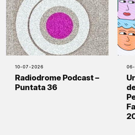
10-07-2026
06
Radiodrome Podcast –
Un
Puntata 36
de
Pe
Fa
2