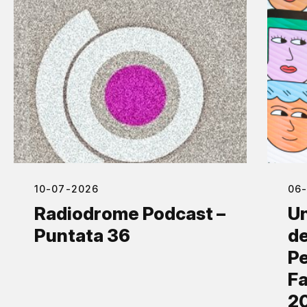
10-07-2026
06
Radiodrome Podcast –
Un
Puntata 36
de
Pe
Fa
2