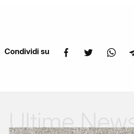
Condividi su
Ultime New