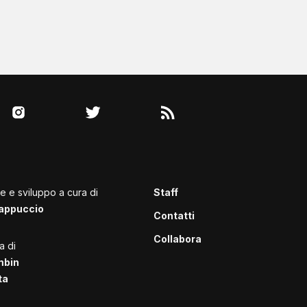
le e sviluppo a cura di
Staff
appuccio
Contatti
Collabora
a di
mbin
ta