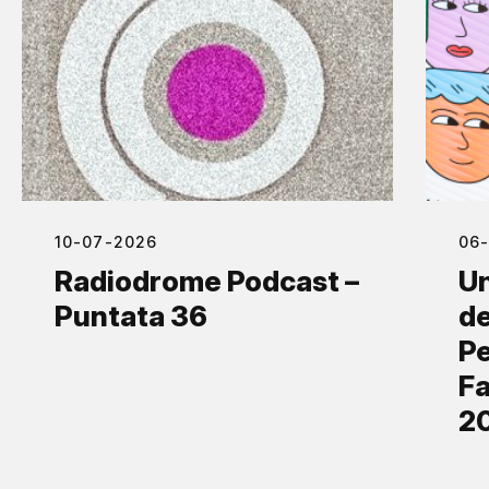
10-07-2026
06
Radiodrome Podcast –
Un
Puntata 36
de
Pe
Fa
2