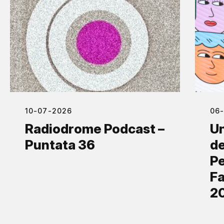
10-07-2026
06
Radiodrome Podcast –
Un
Puntata 36
de
Pe
Fa
2