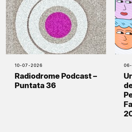
10-07-2026
06
Radiodrome Podcast –
Un
Puntata 36
de
Pe
Fa
2