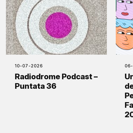
10-07-2026
06
Radiodrome Podcast –
Un
Puntata 36
de
Pe
Fa
2