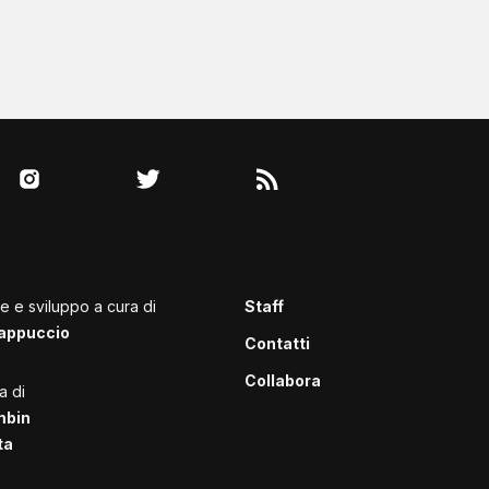
le e sviluppo a cura di
Staff
appuccio
Contatti
Collabora
a di
mbin
ta