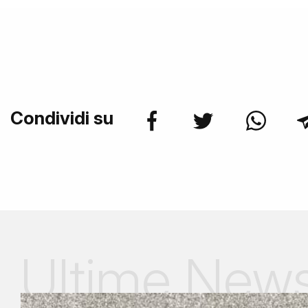
Condividi su
Ultime New