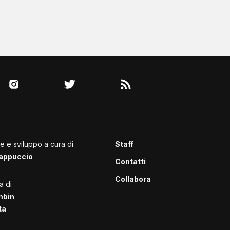
le e sviluppo a cura di
Staff
appuccio
Contatti
Collabora
a di
mbin
ta