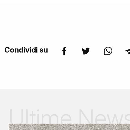
Condividi su
Ultime New