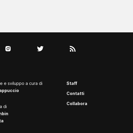
le e sviluppo a cura di
Staff
appuccio
Contatti
Collabora
a di
mbin
ta