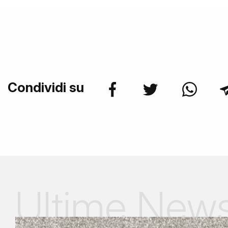
Condividi su
Ultime New