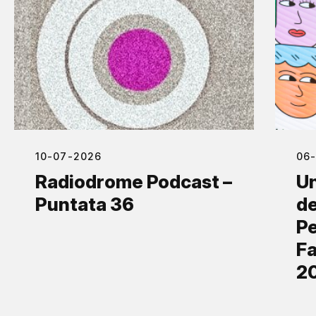
10-07-2026
06
Radiodrome Podcast –
Un
Puntata 36
de
Pe
Fa
2