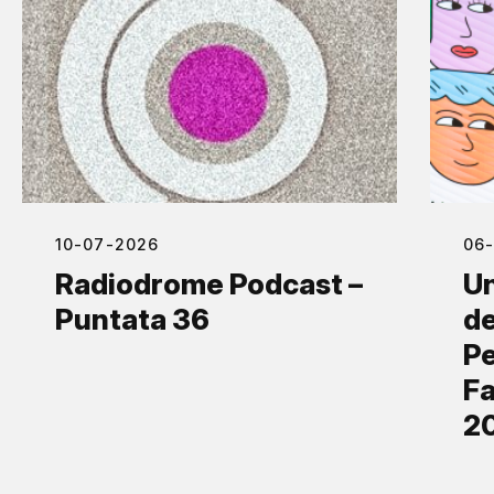
10-07-2026
06
Radiodrome Podcast –
Un
Puntata 36
de
Pe
Fa
2