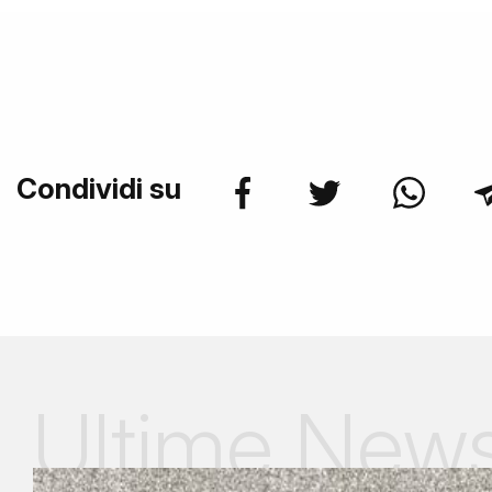
Condividi su
Ultime New