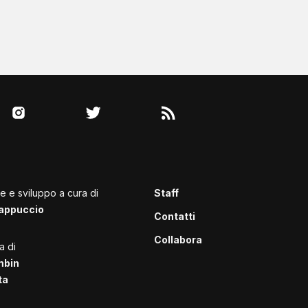
le e sviluppo a cura di
Staff
appuccio
Contatti
Collabora
a di
mbin
ta