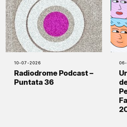
10-07-2026
06
Radiodrome Podcast –
Un
Puntata 36
de
Pe
Fa
2