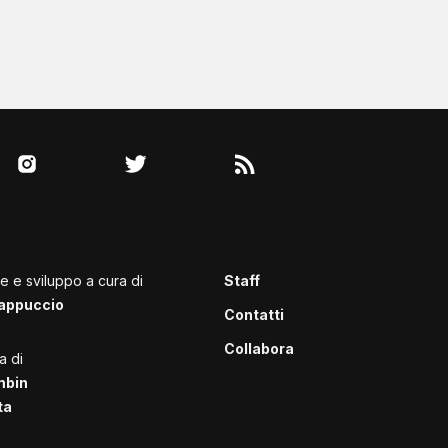
le e sviluppo a cura di
Staff
appuccio
Contatti
Collabora
a di
mbin
ta