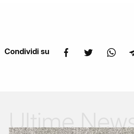
Condividi su
Ultime New