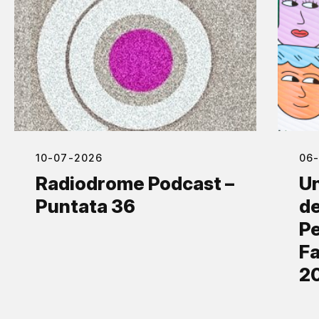
10-07-2026
06
Radiodrome Podcast –
Un
Puntata 36
de
Pe
Fa
2