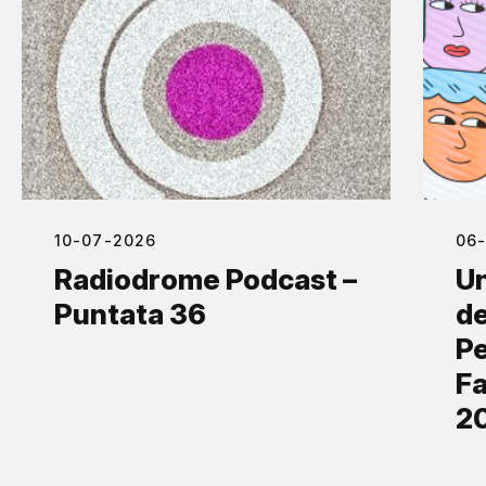
10-07-2026
06
Radiodrome Podcast –
Un
Puntata 36
de
Pe
Fa
2