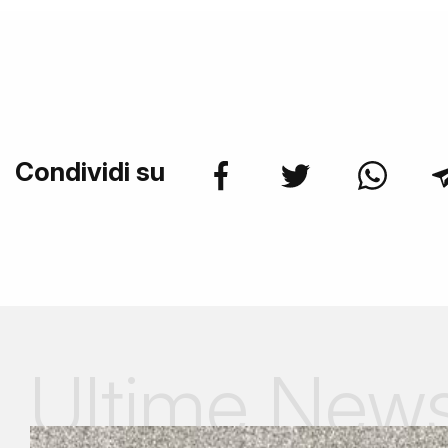
Condividi su
Ultime New