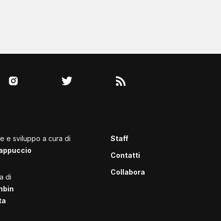
le e sviluppo a cura di
Staff
appuccio
Contatti
Collabora
a di
mbin
ta