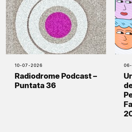
10-07-2026
06
Radiodrome Podcast –
Un
Puntata 36
de
Pe
Fa
2