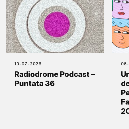
10-07-2026
06
Radiodrome Podcast –
Un
Puntata 36
de
Pe
Fa
2