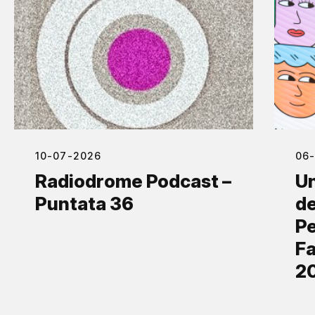
10-07-2026
06
Radiodrome Podcast –
Un
Puntata 36
de
Pe
Fa
2