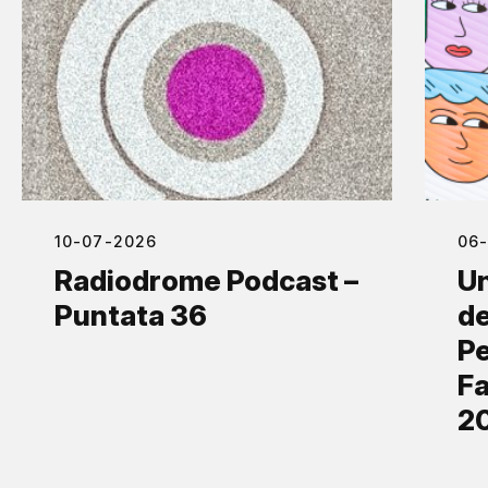
10-07-2026
06
Radiodrome Podcast –
Un
Puntata 36
de
Pe
Fa
2