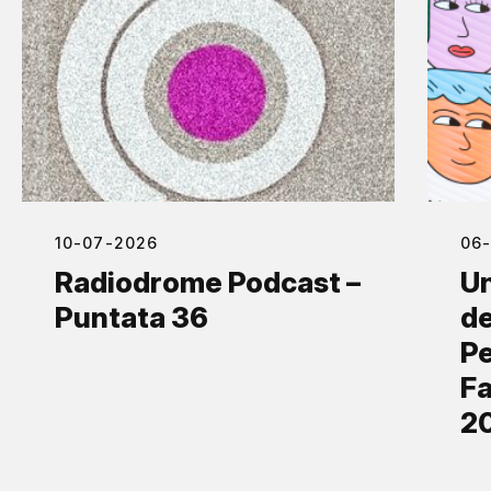
10-07-2026
06
Radiodrome Podcast –
Un
Puntata 36
de
Pe
Fa
2