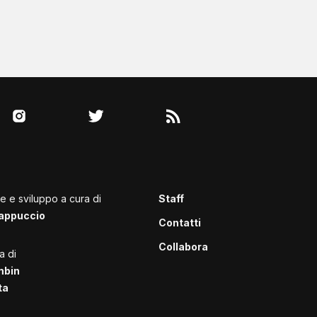
le e sviluppo a cura di
Staff
appuccio
Contatti
Collabora
a di
mbin
ta