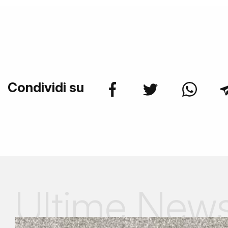
Condividi su
Ultime New