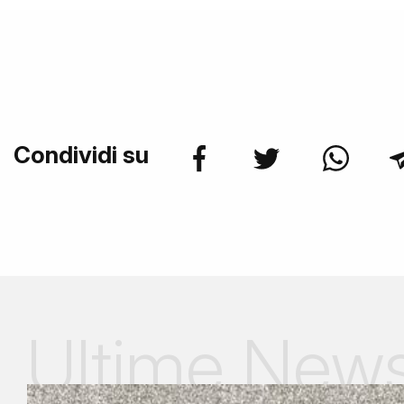
Condividi su
Ultime New