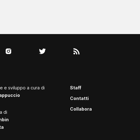
le e sviluppo a cura di
Staff
appuccio
Contatti
Collabora
a di
mbin
ta